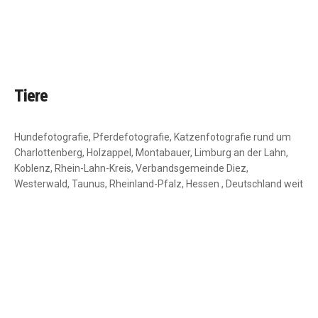
DU + ICH
Tiere
Hundefotografie, Pferdefotografie, Katzenfotografie rund um
Charlottenberg, Holzappel, Montabauer, Limburg an der Lahn,
Koblenz, Rhein-Lahn-Kreis, Verbandsgemeinde Diez,
Westerwald, Taunus, Rheinland-Pfalz, Hessen , Deutschland weit
WEHENDE MÄHNEN
BESTER FREUND
LEISE TATZEN