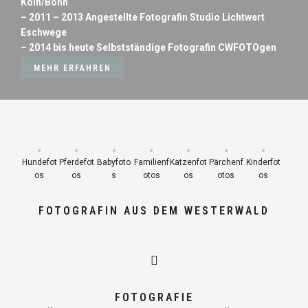
Köln/Bonn
– 2011 – 2013 Angestellte Fotografin Studio Lichtwert
Eschwege
– 2014 bis heute Selbstständige Fotografin CWFOTOgen
MEHR ERFAHREN
Hundefot
Pferdefot
Babyfoto
Familienf
Katzenfot
Pärchenf
Kinderfot
os
os
s
otos
os
otos
os
FOTOGRAFIN AUS DEM WESTERWALD
FOTOGRAFIE