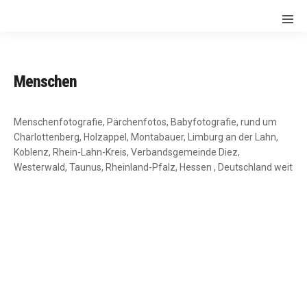
Menschen
Menschenfotografie, Pärchenfotos, Babyfotografie, rund um
Charlottenberg, Holzappel, Montabauer, Limburg an der Lahn,
Koblenz, Rhein-Lahn-Kreis, Verbandsgemeinde Diez,
Westerwald, Taunus, Rheinland-Pfalz, Hessen , Deutschland weit
FOTOGEN ♀♂
STARKE FAMILIENBANDE
KLEINE WUNDER
COOLE KIDS