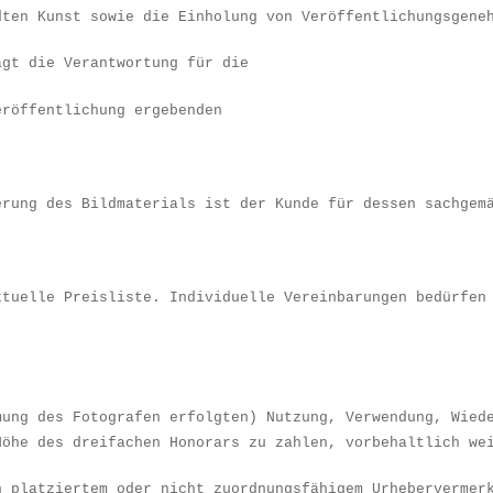
dten Kunst sowie die Einholung von Ver
ö
ffentlichungsgene
ä
gt die Verantwortung f
ü
r die
er
ö
ffentlichung ergebenden
erung des Bildmaterials ist der Kunde f
ü
r dessen sachgem
ktuelle Preisliste. Individuelle Vereinbarungen bed
ü
rfen
mung des Fotografen erfolgten) Nutzung, Verwendung, Wied
H
ö
he des dreifachen Hon
o
rars zu zahlen, vorbehaltlich we
h platziertem oder nicht zuordnungsf
ä
higem Urhebervermer