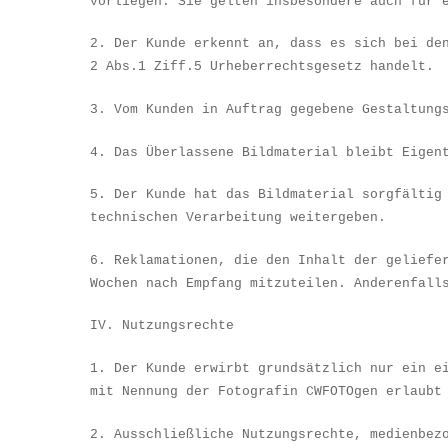
vorliegen. Sie gelten insbesondere auch f
ü
r 
2. Der Kunde erkennt an, dass es sich bei de
2 Abs.1 Ziff.5 Urheberrechtsgesetz handelt.
3. Vom Kunden in Auftrag gegebene Gestaltung
4. Das
Ü
berlassene Bildmaterial bleibt Eigen
5. Der Kunde hat das Bildmaterial sorgf
ä
ltig
technischen Verarbeitung weitergeben.
6. Reklamationen, die den Inhalt der geliefe
Wochen nach Empfang mitzuteilen. Anderenfall
IV. Nutzungsrechte
1. Der Kunde erwirbt grunds
ä
tzlich nur ein e
mit Nennung der Fotografin CWFOTOgen erlaubt
2. Ausschlie
ß
liche Nutzungsrechte, medienbez