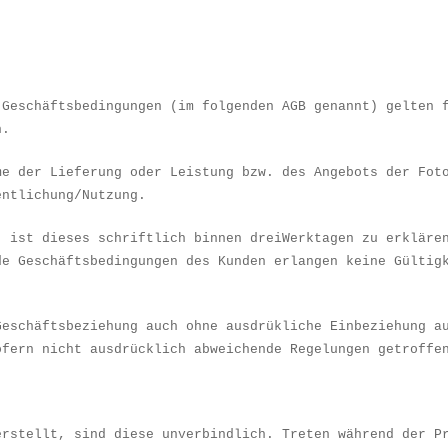
 Gesch
ä
ftsbedingungen (im folgenden AGB genannt) gelten 
n.
me der Lieferung oder Leistung bzw. des Angebots der Fot
entlichung/Nutzung.
, ist dieses schriftlich binnen dreiWerktagen zu erkl
ä
re
de Gesch
ä
ftsbedingungen des Kunden erlangen keine G
ül
tig
Gesch
ä
ftsbeziehung auch ohne ausdr
ü
kliche Einbeziehung a
ofern nicht ausdr
ü
cklich abweichende Regelungen getroffe
erstellt, sind diese unverbindlich. Treten w
ä
hrend der P