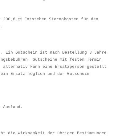
r 200,
€
. Entstehen Stornokosten f
ü
r den
n.
 . Ein Gutschein ist nach Bestellung 3 Jahre
ungsbeb
ü
hren. Gutscheine mit festem Termin
, alternativ kann eine Ersatzperson gestellt
kein Ersatz m
ö
glich und der Gutschein
s Ausland.
cht die Wirksamkeit der
ü
brigen Bestimmungen.