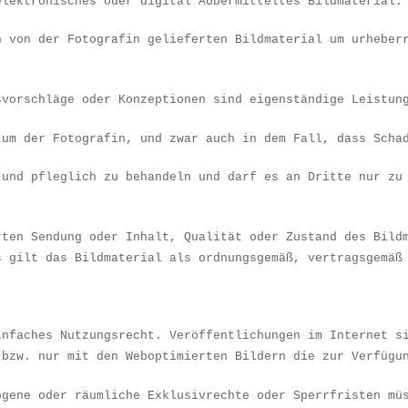
elektronisches oder digital Ã
Ü
bermitteltes Bildmaterial.
n von der Fotografin gelieferten Bildmaterial um urheber
svorschl
ä
ge oder Konzeptionen sind eigenst
ä
ndige Leistun
tum der Fotografin, und zwar auch in dem Fall, dass Scha
 und pfleglich zu behandeln und darf es an Dritte nur zu
rten Sendung oder Inhalt, Qualit
ä
t oder Zustand des Bild
s gilt das Bildmaterial als ordnungsgem
äß
, vertragsgem
ä
infaches Nutzungsrecht. Ver
ö
ffentlichungen im Internet s
 bzw. nur mit den Weboptimierten Bildern die zur Verfügu
ogene oder r
ä
umliche Exklusivrechte oder Sperrfristen m
ü