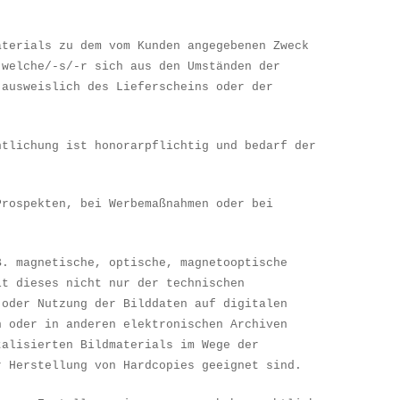
aterials zu dem vom Kunden angegebenen Zweck
 welche/-s/-r sich aus den Umst
ä
nden der
 ausweislich des Lieferscheins oder der
ntlichung ist honorarpflichtig und bedarf der
Prospekten, bei Werbema
ß
nahmen oder bei
B. magnetische, optische, magnetooptische
it dieses nicht nur der technischen
 oder Nutzung der Bilddaten auf digitalen
n oder in anderen elektronischen Archiven
talisierten Bildmaterials im Wege der
r Herstellung von Hardcopies geeignet sind.