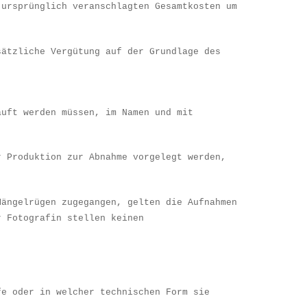
 urspr
ü
nglich veranschlagten Gesamtkosten um
s
ä
tzliche Verg
ü
tung auf der Grundlage des
auft werden m
ü
ssen, im Namen und mit
r Produktion zur Abnahme vorgelegt werden,
M
ä
ngelr
ü
gen zugegangen, gelten die Aufnahmen
r Fotografin stellen keinen
fe oder in welcher technischen Form sie