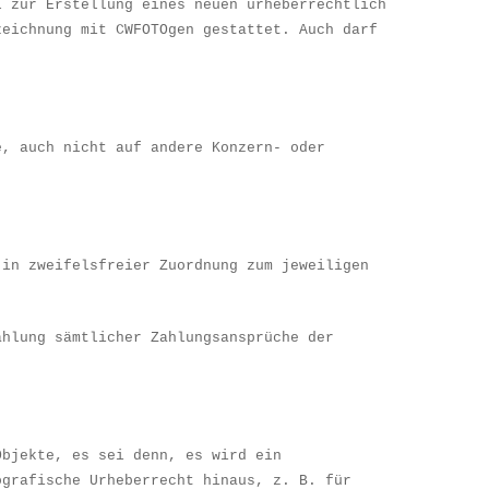
l zur Erstellung eines neuen urheberrechtlich
zeichnung mit CWFOTOgen gestattet. Auch darf
e, auch nicht auf andere Konzern- oder
 in zweifelsfreier Zuordnung zum jeweiligen
ahlung s
ä
mtlicher Zahlungsanspr
ü
che der
Objekte, es sei denn, es wird ein
ografische Urheberrecht hinaus, z. B. f
ü
r