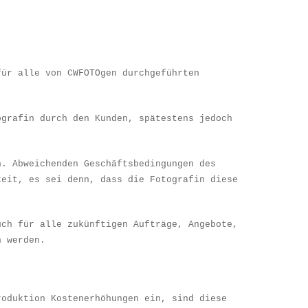
f
ü
r alle von CWFOTOgen durchgef
ü
hrten
ografin durch den Kunden, sp
ä
testens jedoch
n. Abweichenden Gesch
ä
ftsbedingungen des
keit, es sei denn, dass die Fotografin diese
uch f
ü
r alle zuk
ü
nftigen Auftr
ä
ge, Angebote,
n werden.
roduktion Kostenerh
ö
hungen ein, sind diese