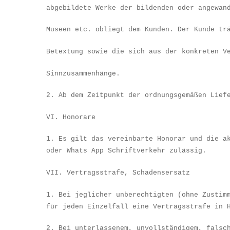
abgebildete Werke der bildenden oder angewan
Museen etc. obliegt dem Kunden. Der Kunde tr
Betextung sowie die sich aus der konkreten V
Sinnzusammenh
ä
nge.
2. Ab dem Zeitpunkt der ordnungsgem
äß
en Lief
VI. Honorare
1. Es gilt das vereinbarte Honorar und die a
oder Whats App Schriftverkeh
r
zul
ä
ssig.
VII. Vertragsstrafe, Schadensersatz
1. Bei jeglicher unberechtigten (ohne Zustim
f
ü
r jeden Einzelfall eine Vertragsstrafe in 
2. Bei unterlassenem, unvollst
ä
ndigem, falsc