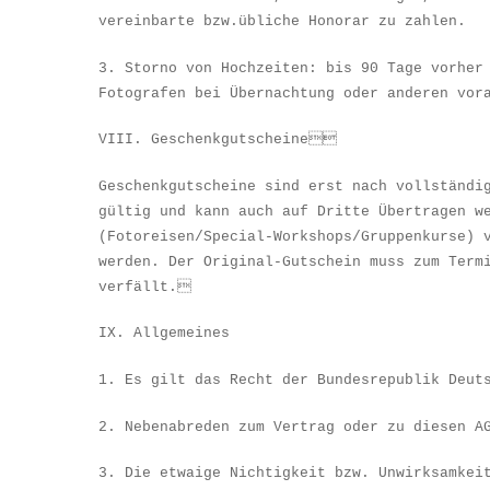
vereinbarte bzw.
ü
bliche Honorar zu zahlen.
3. Storno von Hochzeiten: bis 90 Tage vorher
Fotografen bei
Ü
bernachtung oder anderen vor
VIII.
Geschenkgutscheine
G
eschenkgutscheine sind erst nach vollst
ä
ndi
g
ü
ltig und kann auch auf Dritte
Ü
bertragen w
(Fotoreisen/Special-Workshops/Gruppenkurse) 
werden. Der Original-Gutschein muss zum Term
verf
ä
llt.
I
X. Allgemeines
1. Es gilt das Recht der Bundesrepublik Deut
2. Nebenabreden zum Vertrag oder zu diesen A
3. Die etwaige Nichtigkeit bzw. Unwirksamkei