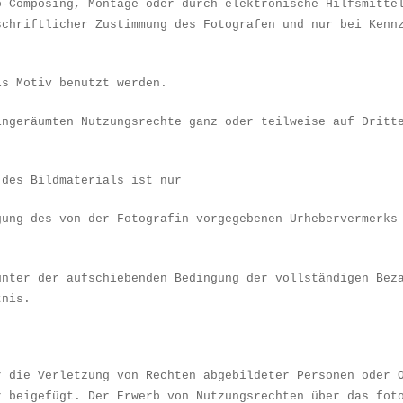
o-Composing, Montage oder durch elektronische Hilfsmitte
schriftlicher Zustimmung des Fotografen und nur bei Kenn
ls Motiv benutzt werden.
inger
ä
umten Nutzungsrechte ganz oder teilweise auf Dritt
 des Bildmaterials ist nur
gung des von der Fotografin vorgegebenen Urhebervermerks
unter der aufschiebenden Bedingung der vollst
ä
ndigen Bez
tnis.
r die Verletzung von Rechten abgebildeter Personen oder 
r beigef
ü
gt. Der Erwerb von Nutzungsrechten
ü
ber das fot