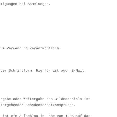
hmigungen bei Sammlungen,
äß
e Verwendung verantwortlich.
 der Schriftform. Hierf
ü
r ist auch E-Mail
ergabe oder Weitergabe des Bildmaterials ist
itergehender Schadensersatzanspr
ü
che.
k ist ein Aufschlag in H
ö
he von 100% auf das