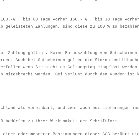
 100.-
€
, bis 60 Tage vorher 150.-
€
, bis 30 Tage vorhe
ab geleisteten Zahlungen, sind diese zu 100 % zu bezahle
ger Zahlung g
ü
ltig . Keine Barauszahlung von Gutscheinen
erden. Auch bei Gutschein
en
gelten die Storno-und Umbuch
verfallen wenn Sie nicht am Geltungstag eingel
ö
st werden
in mitgebracht werden. Bei Verlust durch den Kunden ist 
schland als vereinbart, und zwar auch bei Lieferungen in
GB bed
ü
rfen zu ihrer Wirksamkeit der Schriftform.
t einer oder mehrerer Bestimmungen dieser AGB ber
ü
hrt ni