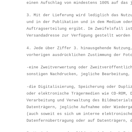
einen Aufschlag von mindestens 100% auf das 
3. Mit der Lieferung wird lediglich das Nut
und in der Publikation und in dem Medium ode
Auftragserteilung ergibt. Im Zweifelsfall is
Versandadresse zur Verf
ü
gung gestellt worden
4. Jede
ü
ber Ziffer 3. hinausgehende Nutzung
vorherigen ausdr
ü
cklichen Zustimmung der Fot
-eine Zweitverwertung oder Zweitver
ö
ffentlic
sonstigen Nachdrucken, jegliche Bearbeitung
-die Digitalisierung, Speicherung oder Dupli
oder elektronische Tr
ä
germedien wie CD-ROM, 
Verarbeitung und Verwaltung des Bildmaterial
Datentr
ä
gern, jegliche Aufnahme oder Wiederg
(auch soweit es sich um interne elektronisch
Datenfern
ü
bertragung oder auf Datentr
ä
gern, 