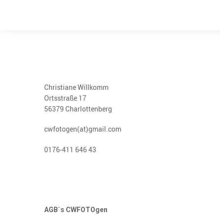
Christiane Willkomm
Ortsstraße 17
56379 Charlottenberg
cwfotogen(at)gmail.com
0176-411 646 43
AGB´s CWFOTOgen