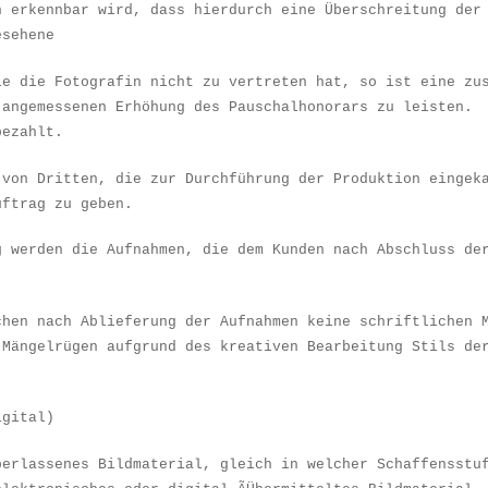
n erkennbar wird, dass hierdurch eine
Ü
berschreitung der
esehene
ie die Fotografin nicht zu vertreten hat, so ist eine zu
 angemessenen Erh
ö
hung des Pauschalhonorars zu leisten.
bezahlt.
 von Dritten, die zur Durchf
ü
hrung der Produktion eingek
uftrag zu geben.
g werden die Aufnahmen, die dem Kunden nach Abschluss de
chen nach Ablieferung der Aufnahmen keine schriftlichen 
 Mängelrügen aufgrund des kreativen Bearbeitung Stils de
igital)
berlassenes Bildmaterial, gleich in welcher Schaffensstu