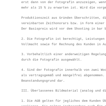
erst dann von der Fotografin anzuzeigen, wen
mehr als 15 % zu erwarten ist. Wird die vorg
Produktionszeit aus Gr
ü
nden
Ü
berschritten, d
vereinbarten Zeithonorars bzw. in Form einer
Der Basispreis wird vor dem Shooting in bar 
2. Die Fotografin ist berechtigt, Leistungen
Vollmacht sowie f
ü
r Rechnung des Kunden in A
3. Vorbehaltlich einer anderweitigen Regelun
durch die Fotografin ausgew
ä
hlt.
4. Sind der Fotografin innerhalb von zwei Wo
als vertragsgem
äß
und m
ä
ngelfrei abgenommen.
Beanstandungsgrund dar.
III.
Ü
berlassenes Bildmaterial (analog und d
1. Die AGB gelten f
ü
r jegliches dem Kunden
Ü