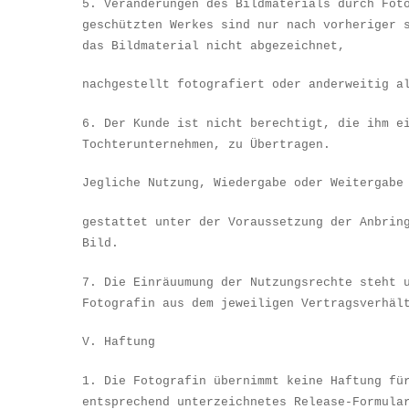
5. Ver
ä
nderungen des Bildmaterials durch Fot
gesch
ü
tzten Werkes sind nur nach vorheriger 
das Bildmaterial nicht abgezeichnet,
nachgestellt fotografiert oder anderweitig a
6. Der Kunde ist nicht berechtigt, die ihm e
Tochterunternehmen, zu
Ü
bertragen.
Jegliche Nutzung, Wiedergabe oder Weitergabe
gestattet unter der Voraussetzung der Anbrin
Bild.
7. Die Einr
äu
umung der Nutzungsrechte steht 
Fotografin aus dem jeweiligen Vertragsverh
ä
l
V. Haftung
1. Die Fotografin
ü
bernimmt keine Haftung f
ü
entsprechend unterzeichnetes Release-Formula