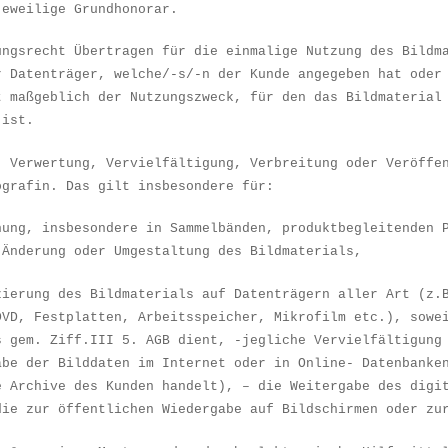
jeweilige Grundhonorar.
zungsrecht
Ü
bertragen f
ü
r die einmalige Nutzung des Bildm
r Datentr
ä
ger, welche/-s/-n der Kunde angegeben hat oder
t ma
ß
geblich der Nutzungszweck, f
ü
r den das Bildmaterial
 ist.
, Verwertung, Vervielf
ä
ltigung, Verbreitung oder Ver
ö
ffe
ografin. Das gilt insbesondere f
ü
r:
hung, insbesondere in Sammelb
ä
nden, produktbegleitenden 
,
Ä
nderung oder Umgestaltung des Bildmaterials,
zierung des Bildmaterials auf Datentr
ä
gern aller Art (z.
DVD, Festplatten, Arbeitsspeicher, Mikrofilm etc.), sowe
s gem. Ziff.III 5. AGB dient, -jegliche Vervielf
ä
ltigung
abe der Bilddaten im Internet oder in Online- Datenbanke
e Archive des Kunden handelt), – die Weitergabe des digi
die zur
ö
ffentlichen Wiedergabe auf Bildschirmen oder zu