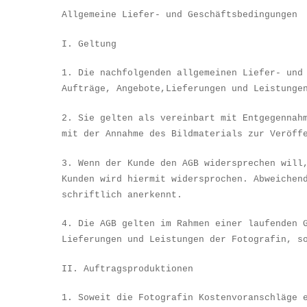
Allgemeine Liefer- und Gesch
ä
ftsbedingungen
I. Geltung
1. Die nachfolgenden allgemeinen Liefer- und
Auftr
ä
ge, Angebote,Lieferungen und Leistunge
2. Sie gelten als vereinbart mit Entgegennah
mit der Annahme des Bildmaterials zur Ver
ö
ff
3. Wenn der Kunde den AGB widersprechen will
Kunden wird hiermit widersprochen. Abweichen
schriftlich anerkennt.
4. Die AGB gelten im Rahmen einer laufenden 
Lieferungen und Leistungen der Fotografin, s
II. Auftragsproduktionen
1. Soweit die Fotografin Kostenvoranschl
ä
ge 