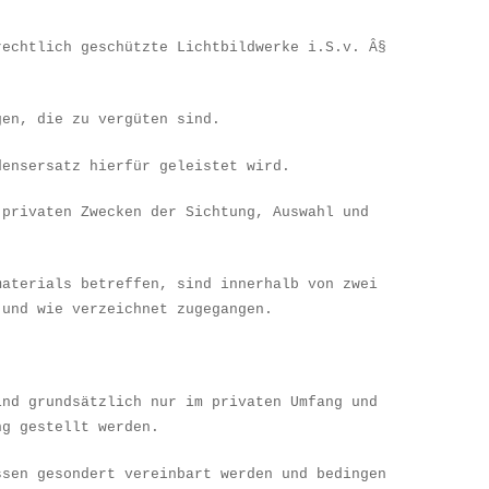
rechtlich gesch
ü
tzte Lichtbildwerke i.S.v. Â§
gen, die zu verg
ü
ten sind.
densersatz hierf
ü
r geleistet wird.
 privaten Zwecken der Sichtung, Auswahl und
materials betreffen, sind innerhalb von zwei
ß
und wie verzeichnet zugegangen.
ind grunds
ä
tzlich nur im privaten Umfang und
ng gestellt werden.
ssen gesondert vereinbart werden und bedingen