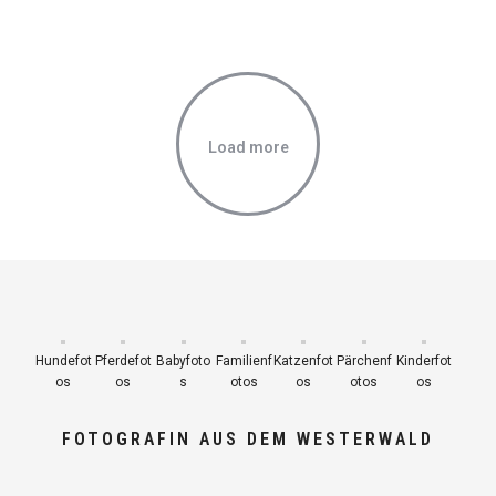
Load more
Hundefot
Pferdefot
Babyfoto
Familienf
Katzenfot
Pärchenf
Kinderfot
os
os
s
otos
os
otos
os
FOTOGRAFIN AUS DEM WESTERWALD