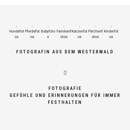
Hundefot
Pferdefot
Babyfoto
Familienf
Katzenfot
Pärchenf
Kinderfot
os
os
s
otos
os
otos
os
FOTOGRAFIN AUS DEM WESTERWALD
FOTOGRAFIE
GEFÜHLE UND ERINNERUNGEN FÜR IMMER
FESTHALTEN