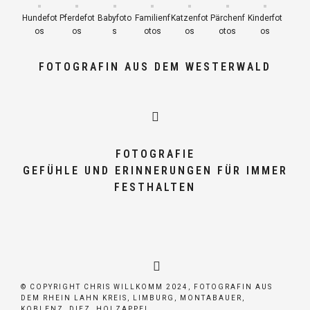
Hundefot
Pferdefot
Babyfoto
Familienf
Katzenfot
Pärchenf
Kinderfot
os
os
s
otos
os
otos
os
FOTOGRAFIN AUS DEM WESTERWALD
FOTOGRAFIE
GEFÜHLE UND ERINNERUNGEN FÜR IMMER
FESTHALTEN
© COPYRIGHT CHRIS WILLKOMM 2024, FOTOGRAFIN AUS
DEM RHEIN LAHN KREIS, LIMBURG, MONTABAUER,
KOBLENZ, DIEZ, HOLZAPPEL